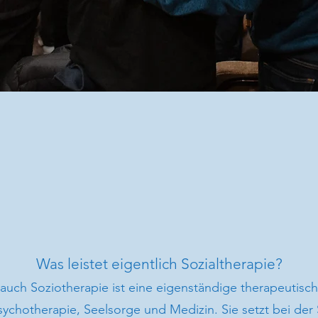
WER WIR SIND
Was leistet eigentlich Sozialtherapie?
 auch Soziotherapie ist eine eigenständige therapeutisch
ychotherapie, Seelsorge und Medizin. Sie setzt bei der 