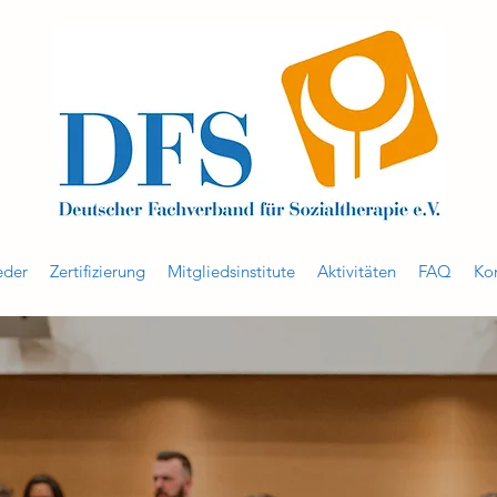
eder
Zertifizierung
Mitgliedsinstitute
Aktivitäten
FAQ
Ko