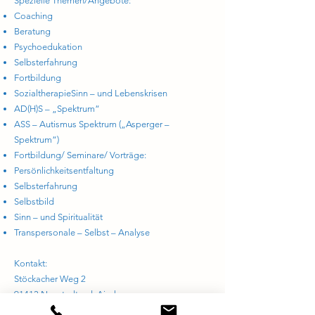
Spezielle Themen/Angebote:
Coaching
Beratung
Psychoedukation
Selbsterfahrung
Fortbildung
SozialtherapieSinn – und Lebenskrisen
AD(H)S – „Spektrum“
ASS – Autismus Spektrum („Asperger –
Spektrum“)
Fortbildung/ Seminare/ Vorträge:
Persönlichkeitsentfaltung
Selbsterfahrung
Selbstbild
Sinn – und Spiritualität
Transpersonale – Selbst – Analyse
Kontakt:
Stöckacher Weg 2
91413 Neustadt a.d. Aisch
01520 969 15 72