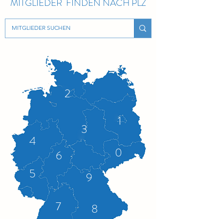
MITGLIEDER FINDEN NACH PLZ
2
1
3
4
0
6
5
9
7
8