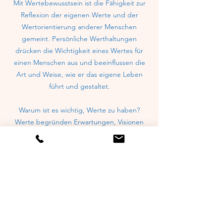
Mit Wertebewusstsein ist die Fähigkeit zur
Reflexion der eigenen Werte und der
Wertorientierung anderer Menschen
gemeint. Persönliche Werthaltungen
drücken die Wichtigkeit eines Wertes für
einen Menschen aus und beeinflussen die
Art und Weise, wie er das eigene Leben
führt und gestaltet.
Warum ist es wichtig, Werte zu haben?
Werte begründen Erwartungen, Visionen
und Ziele. Werte geben Orientierung,
Identität und Image. Werte schaffen Sinn,
Gemeinschaften und Stabilität. Werte sind
messbar, erlebbar und wertvoll.
Was sind unsere Werte?
Respekt, Offenheit, Empathie, Vertrauen,
Wertschätzung, Zusammenhalt,